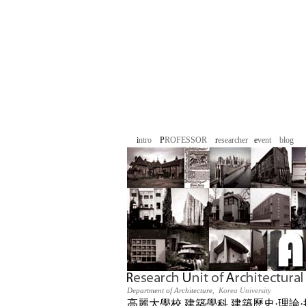
i
ntro
P
ROFESSOR
r
esearcher
e
vent
b
log
Department of Architecture
,
Korea Universit
y
高麗大學校 建築學科 建築歷史
·
理論
·